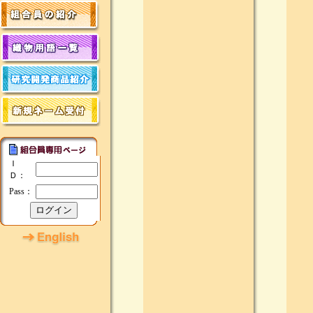
Ｉ
Ｄ：
Pass：